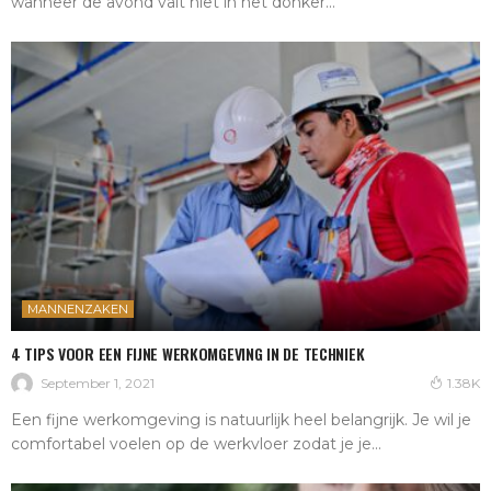
wanneer de avond valt niet in het donker...
MANNENZAKEN
4 TIPS VOOR EEN FIJNE WERKOMGEVING IN DE TECHNIEK
September 1, 2021
1.38K
Een fijne werkomgeving is natuurlijk heel belangrijk. Je wil je
comfortabel voelen op de werkvloer zodat je je...