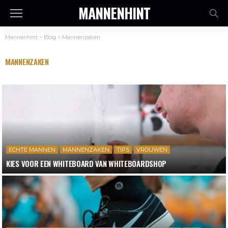
MANNENHINT
Mannenhint
>
Blog
>
Mannenzaken
MANNENZAKEN
ECHTE MANNEN
MANNENZAKEN
TIPS
VROUWEN
KIES VOOR EEN WHITEBOARD VAN WHITEBOARDSHOP