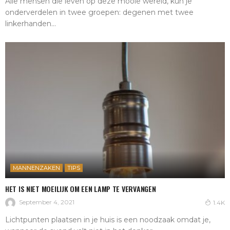
Alle mensen die leven op deze mooie wereld, kun je
onderverdelen in twee groepen: degenen met twee
linkerhanden...
MANNENZAKEN
TIPS
HET IS NIET MOEILIJK OM EEN LAMP TE VERVANGEN
September 4, 2021
1.4K
Lichtpunten plaatsen in je huis is een noodzaak omdat je,