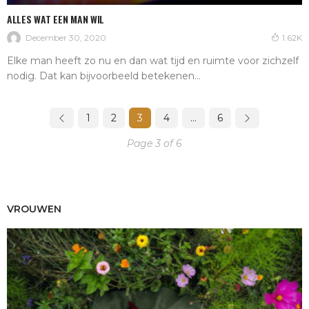
ALLES WAT EEN MAN WIL
December 30, 2020
1.62K
Elke man heeft zo nu en dan wat tijd en ruimte voor zichzelf
nodig. Dat kan bijvoorbeeld betekenen...
1
2
3
4
…
6
Page 3 of 6
VROUWEN