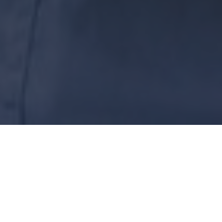
Een fijne werkomgeving is natuurlijk heel belangrijk.
Je wil je comfortabel voelen op de werkvloer zodat
je je werk goed kan verrichten. De voorzieningen
moeten goed zijn en het moet voldoen aan de
veiligheidseisen. Het is niet alleen voor jou prettig,
maar ook voor je collega’s. Maar hoe creëer je nou