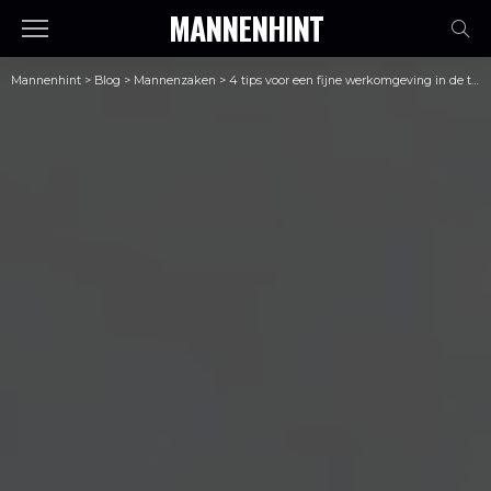
MANNENHINT
Mannenhint
>
Blog
>
Mannenzaken
>
4 tips voor een fijne werkomgeving in de techniek