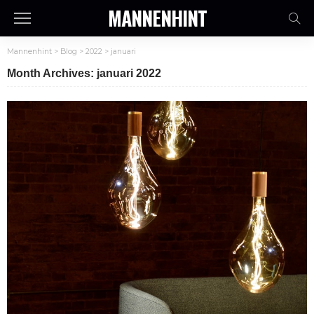
MANNENHINT
Mannenhint
>
Blog
>
2022
>
januari
Month Archives: januari 2022