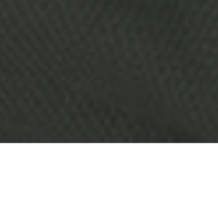
Is er in jouw vriendenkring of familie een kleine
geboren? Als je binnenkort op kraamvisite gaat, wil je
natuurlijk op de proppen komen met een
onvergetelijk mooi kraamcadeau. Maar eerlijk is