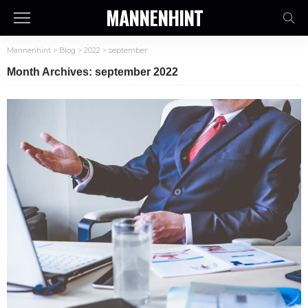
MANNENHINT
Mannenhint
>
Blog
>
2022
>
september
Month Archives: september 2022