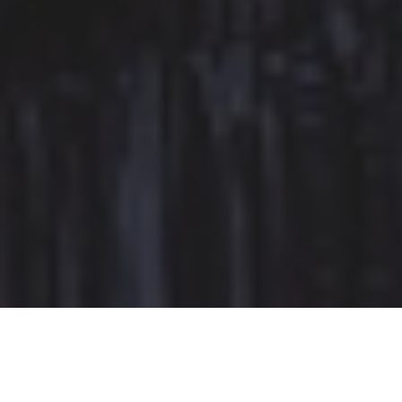
Het is niet nieuws dat er nog steeds vooroordelen
over vrouwen bestaan in onze maatschappij. Helaas