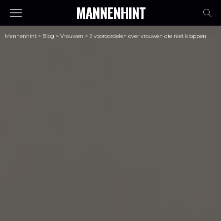
MANNENHINT
Mannenhint
>
Blog
>
Vrouwen
>
5 vooroordelen over vrouwen die niet kloppen