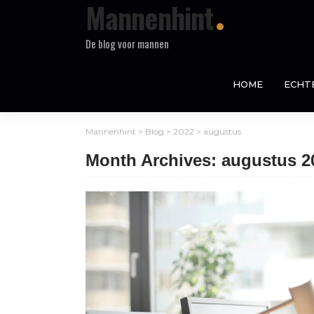
Mannenhint
De blog voor mannen
HOME
ECHT
Mannenhint
>
Blog
>
2022
>
augustus
Month Archives: augustus 2