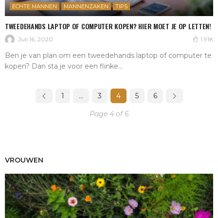
ECHTE MANNEN
MANNENZAKEN
TIPS
TWEEDEHANDS LAPTOP OF COMPUTER KOPEN? HIER MOET JE OP LETTEN!
Juli 16, 2020
1.91K
Ben je van plan om een tweedehands laptop of computer te
kopen? Dan sta je voor een flinke...
1
…
3
4
5
6
Page 4 of 6
VROUWEN