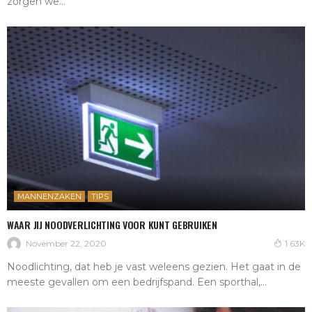
zorgen we...
MANNENZAKEN
TIPS
WAAR JIJ NOODVERLICHTING VOOR KUNT GEBRUIKEN
November 22, 2020
1.63K
Noodlichting, dat heb je vast weleens gezien. Het gaat in de
meeste gevallen om een bedrijfspand. Een sporthal,...