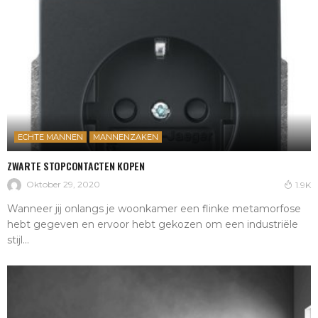
ECHTE MANNEN
MANNENZAKEN
ZWARTE STOPCONTACTEN KOPEN
Oktober 29, 2020
1.9K
Wanneer jij onlangs je woonkamer een flinke metamorfose
hebt gegeven en ervoor hebt gekozen om een industriële
stijl...