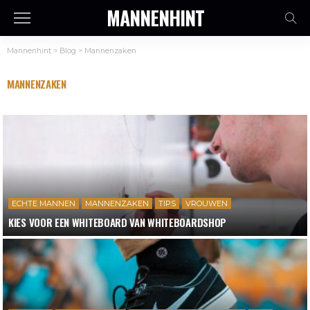
MANNENHINT
Mannenhint
>
Blog
>
Mannenzaken
MANNENZAKEN
ECHTE MANNEN
MANNENZAKEN
TIPS
VROUWEN
KIES VOOR EEN WHITEBOARD VAN WHITEBOARDSHOP