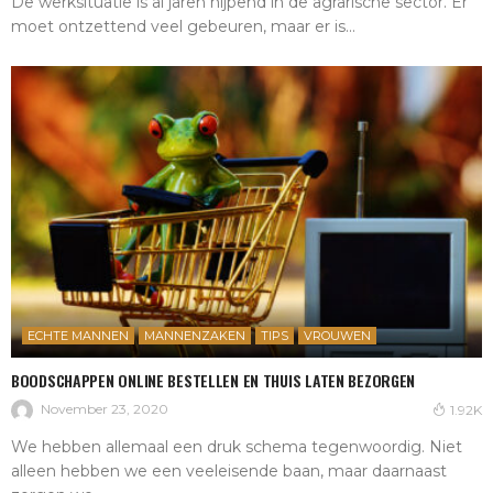
De werksituatie is al jaren nijpend in de agrarische sector. Er
moet ontzettend veel gebeuren, maar er is...
ECHTE MANNEN
MANNENZAKEN
TIPS
VROUWEN
BOODSCHAPPEN ONLINE BESTELLEN EN THUIS LATEN BEZORGEN
November 23, 2020
1.92K
We hebben allemaal een druk schema tegenwoordig. Niet
alleen hebben we een veeleisende baan, maar daarnaast