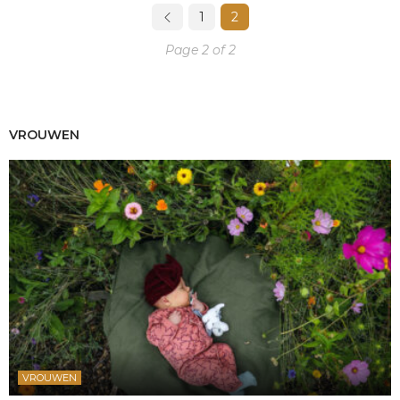
1
2
Page 2 of 2
VROUWEN
VROUWEN