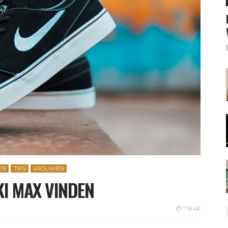
EN
TIPS
VROUWEN
KI MAX VINDEN
7.84K