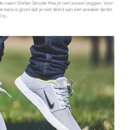
de naam Stefan Janoski Max je niet zoveel zeggen. Voor
e kans is groot dat je niet direct aan een sneaker denkt.
is...