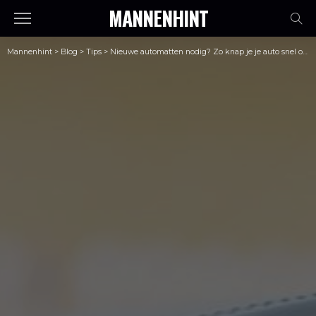
MANNENHINT
Mannenhint
>
Blog
>
Tips
>
Nieuwe automatten nodig? Zo knap je je auto snel op!