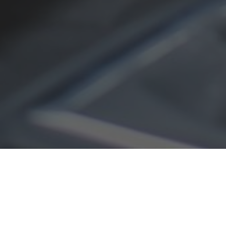
Bij het onderhouden van je auto komt een hoop
kijken. Zo kun je hem regelmatig een rondje door de
wasstraat laten rijden, hem van binnen en buiten
goed schoonmaken, en hem regelmatig na laten