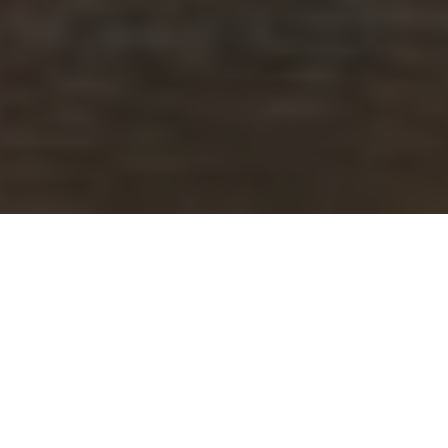
Dat het najaar in volle gang is
te meer om het binnen sfeervol
maken. Wil je graag vakantie vie
teugen kunt genieten? En spree
de Dordogne
. Deze populaire 
aangename landklimaat. Ook 
meer dan waard. Kronkelende ri