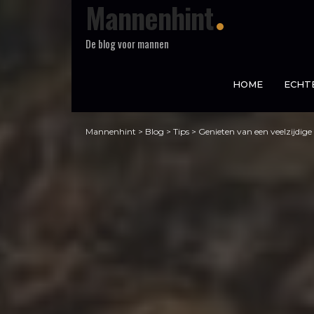
Mannenhint
De blog voor mannen
HOME
ECHT
Mannenhint
>
Blog
>
Tips
>
Genieten van een veelzijdige