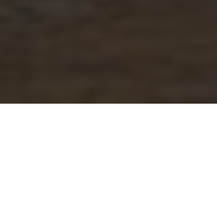
, is aan alles goed te merken. De dagen zijn kort en het
 en gezellig te maken, de kaarsen aan te steken én alv
ren in een streek waar je zowel in de zomer, het voor- al
kt Frankrijk je aan als vakantieland? Dan inspireren w
vakantiestreek in het zuidwesten van Frankrijk, kenmer
de adembenemend mooie, gevarieerde natuur maakt d
vieren en uitgestrekte bossen, wisselen zich af met we