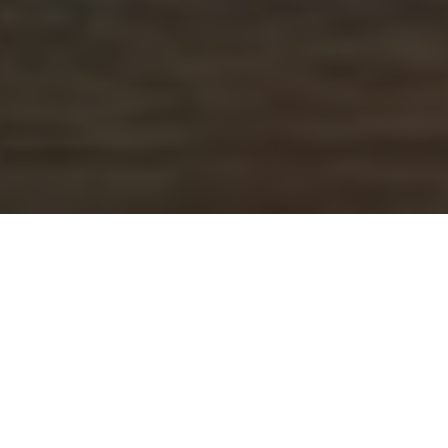
 weer is overwegend koud. Reden
ast nieuwe vakantieplannen te
s in het najaar met volle
e je graag met een
vakantie in
kt zich onder andere door het
e Dordogne het bezoeken
ilanden, ongerepte