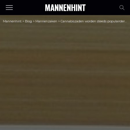
MANNENHINT
Mannenhint
>
Blog
>
Mannenzaken
>
Cannabiszaden worden steeds populairder. Maar waarom?