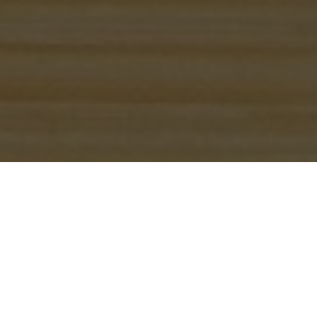
De populariteit van cannabiszaden neemt toe
naarmate mensen zich meer bewust worden van de
verschillende soorten voordelen die kunnen worden
behaald door de inname van deze zaden. Deze
zaden zijn ook bekend als “champagne” in Frankrijk,
Engeland en andere delen van Europa vanwege
hun unieke eigenschap dat ze een zeer