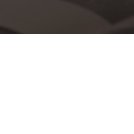
Wil jij een kachel kopen maar wil je je wel van
tevoren laten adviseren over welke kachel het beste
bij je past? Dan moet je bij Kachels- en
Haardenwinkel zijn. Kachelsenhaardenwinkel.nl is
onderdeel van Krul Alltech, gevestigd in
Benningbroek. Deze online winkel biedt een
gebruiksvriendelijke manier om alles wat je nodig
hebt voor je verwarming aan te schaffen, want het
uitgebreide assortiment bestaat uit een brede
selectie aan kachels, haarden,
kachelonderdelen
en
accessoires.