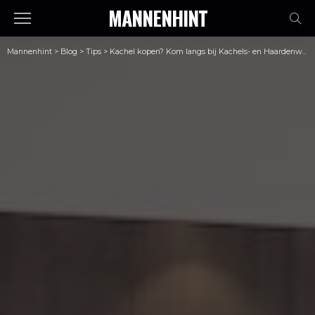
MANNENHINT
Mannenhint
>
Blog
>
Tips
>
Kachel kopen? Kom langs bij Kachels- en Haardenwinkel