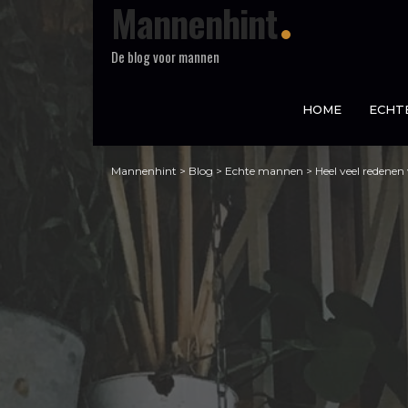
Mannenhint
De blog voor mannen
HOME
ECHT
Mannenhint
>
Blog
>
Echte mannen
>
Heel veel redene