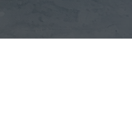
es af gaat voor bij jou in huis dan heeft de kamerplant e
elijk niet alleen een accessoire maar ook een geweldig 
 luchtzuivering en als je aan het werk bent heb je meer 
maar ook
grote kamerplanten
. Grote kamerplanten zijn e
 hoek, deze kan je op deze manier makkelijk opvullen. W
rder!
T SLUITEN DE BLADEREN
en wordt de Calathea genoemd. Deze grote kamerplan