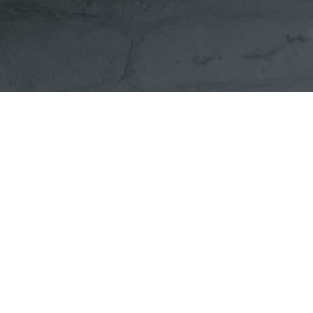
Als je het rijtje met accessoir
verdient. De kamerplant is nam
zorgt namelijk voor een betere
tussen kleine kamerplanten 
huis! Voornamelijk in een saaie
kamerplaten? Lees dan snel ve
ALS HET DONKER WORD
Een plant met meerdere kleur