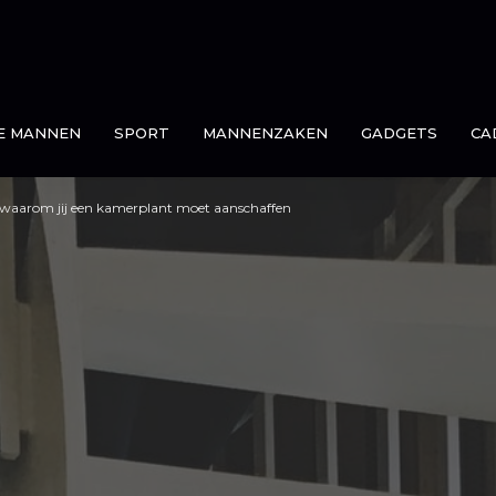
E MANNEN
SPORT
MANNENZAKEN
GADGETS
CA
n waarom jij een kamerplant moet aanschaffen