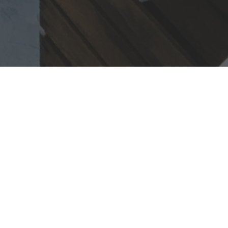
en prominente plek boven aan
item voor je gezondheid. Het
concentratie. Je kan kiezen
en echte eye-catcher bij jou in
il je meer weten over grote
t heeft een donkergroen blad