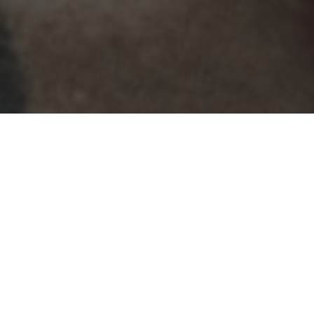
Wanneer je opzoek bent naar unieke schoenen die
niet iedereen draagt dan zijn de Adidas Jeezy
ontwerpen aan te raden. Hier zijn tientallen unieke
ontwerpen van allemaal gemaakt door Kanye west.
Daarnaast kun je jouw outfit afmaken met een
prachtige horloge van Breil. Natuurlijk wil je in het
weekend of tijdens de vakantie ook kunnen
genieten van een lekker drankje. Probeer dan eens
de Jack Daniels Honey variant die je nog meer laat