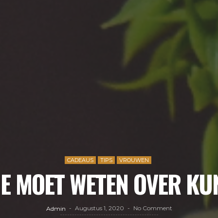
CADEAUS
TIPS
VROUWEN
JE MOET WETEN OVER K
Augustus 1, 2020
No Comment
Admin