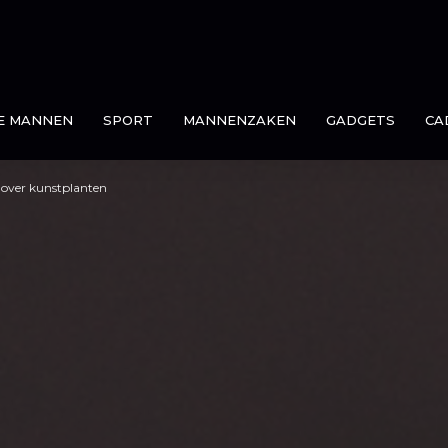
E MANNEN
SPORT
MANNENZAKEN
GADGETS
CA
 over kunstplanten