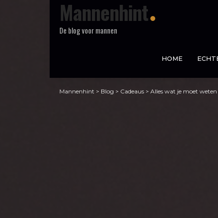
Mannenhint
De blog voor mannen
HOME
ECHT
Mannenhint
>
Blog
>
Cadeaus
>
Alles wat je moet weten