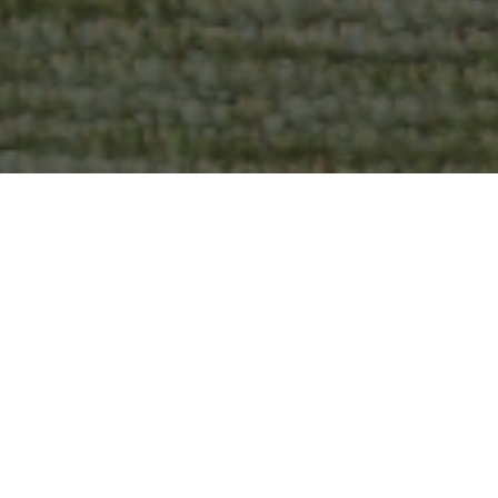
Of je nou een klein balkon hebt
een omgeving die rust en balan
van
kunstplanten buiten
. Dit
normaal niet in Nederland ove
het graag wat origineler aanpak
dit artikel vertellen we je all
KUNSTPLANTEN