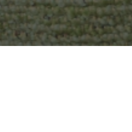
r een groene omgeving dan heb je
amelijk door gebruik te maken
otische tuin met planten die
 bij Leopoldflora.com
. Als je
of
kunstbomen voor buiten
. In
iten.