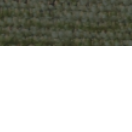
, een bedrijfsruimte of een grote tuin als je kiest voo
s heeft. Dit is zelfs mogelijk zonder veel onderhoud, n
 kunnen allerlei planten zijn, misschien wil je wel een ex
rleven dan kan je kiezen voor een
kunstpalm voor buiten
t dan zijn er uiteraard ook een
kunsthaag voor buiten
es wat je moet weten over kunstplanten voor binnen of bu