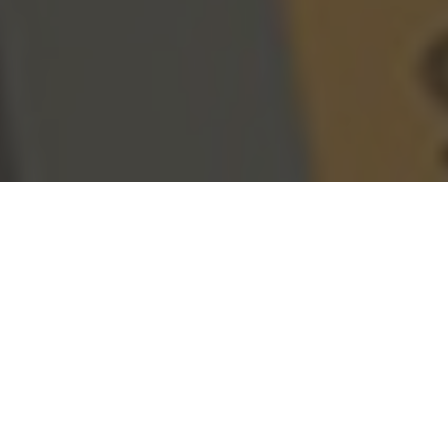
Wil je binnenkort een bedrijf op poten zetten en
graag een vliegende start maken? Dan is
online
marketing GMU.online
precies wat je nodig hebt.
Waar het voorheen nog zeldzaam was om als bedrijf
in online marketing te investeren is het nu eerder
noodzaak geworden. Door de veranderdingen van
moderne technologieën moeten kleine en grote
bedrijven hun uiterste best doen om bij te blijven.
Wanneer je geen gebruik maakt van digitale