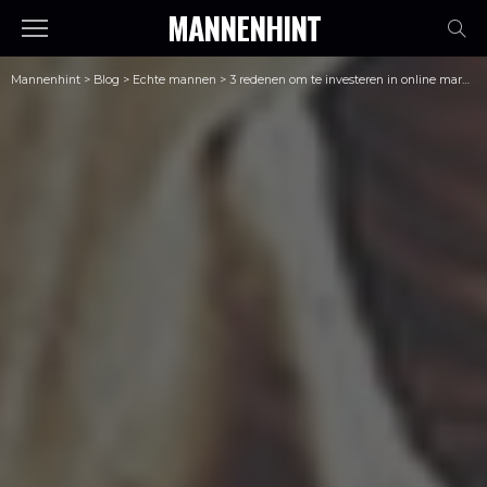
MANNENHINT
Mannenhint
>
Blog
>
Echte mannen
>
3 redenen om te investeren in online marketing